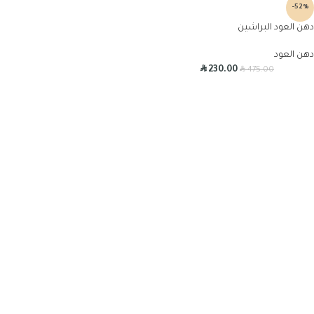
-52%
دهن العود البراشين
دهن العود
R
R
230.00
475.00