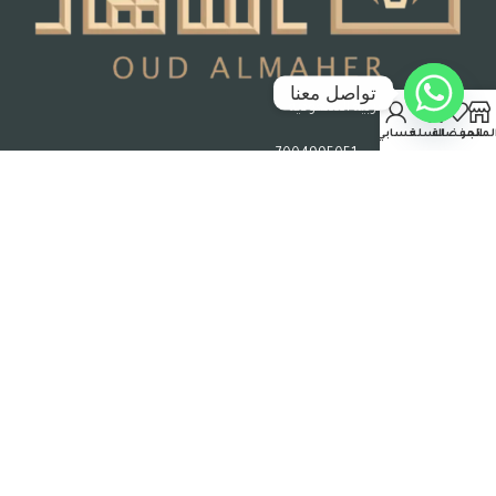
تواصل معنا
جدة – المملكة العربية السعودية
لمتجر
المفضلة
السلة
حسابي
رقم السجل التجاري : 7004995051
حقوق الملكية © 2026 عود الماهر