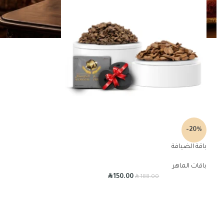
-20%
باقة الضيافة
باقات الماهر
R
R
150.00
188.00