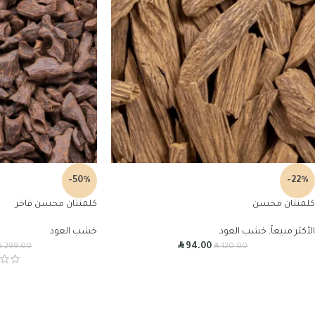
-50%
-22%
كلمنتان محسن
كلمنتان محسن فاخر
الأكثر مبيعاً
,
خشب العود
خشب العود
R
R
R
94.00
299.00
120.00