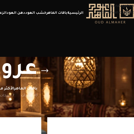
Skip to navigation
Skip to main content
الرئيسية
باقات الماهر
خشب العود
دهن العود
الزع
عروض
باقات الماهر
الأكثر مب
10 منتجات
7 منتجات
الرئيسية
/
منتجات تحت الوسم “عروض نهاية العام”