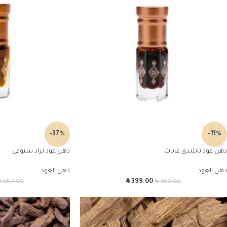
-37%
-11%
دهن عود تايلندي غابات
دهن عود تراد سيوفي
دهن العود
دهن العود
R
R
R
399.00
550.00
450.00