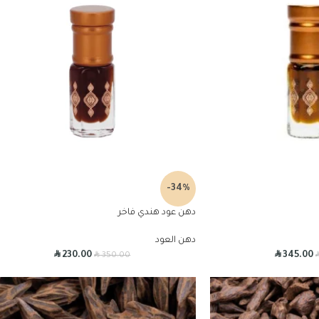
-34%
دهن عود هندي فاخر
دهن العود
R
R
R
230.00
345.00
350.00