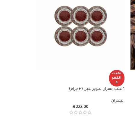
نفذت
الكمي
ة
٦ علب زعفران سوبر نقيل (٣ جرام)
الزعفران
R
222.00