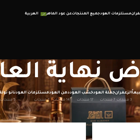
فران
مستلزمات العود
جميع المنتجات
عن عود الماهر
العربية
 نهاية العا
يعاً
الزعفران
جملة العود
خشب العود
دهن العود
مستلزمات العود
نانو تولة
3 منتجات
7 منتجات
17 منتجات
14 منتجات
7 منتجات
5 منتجات
إظهار
12
20