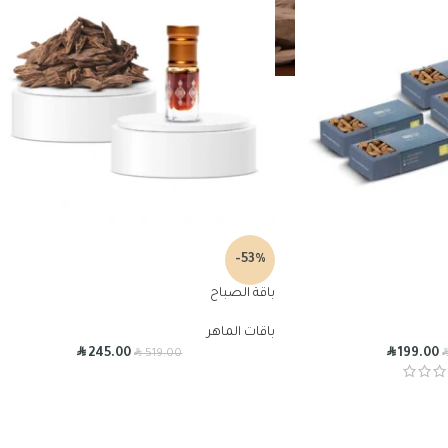
-53%
باقة الصباح
باقات الماهر
R
R
R
245.00
199.00
519.00