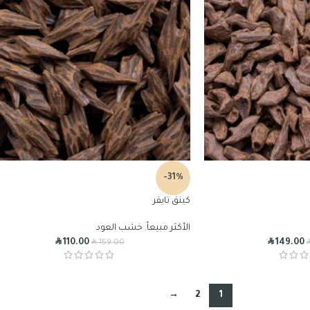
-31%
كينق تايقر
الأكثر مبيعاً
,
خشب العود
R
R
R
110.00
149.00
159.00
→
2
1