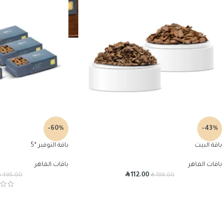
-60%
-43%
باقة البيت
باقة التوفير *5
باقات الماهر
باقات الماهر
R
R
R
112.00
495.00
198.00