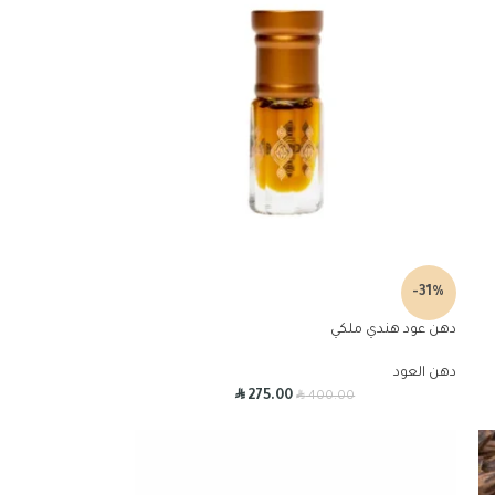
-31%
دهن عود هندي ملكي
دهن العود
R
R
275.00
400.00