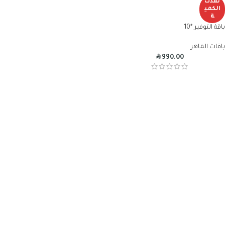
نفذت
الكمي
ة
باقة التوفير *10
باقات الماهر
R
990.00