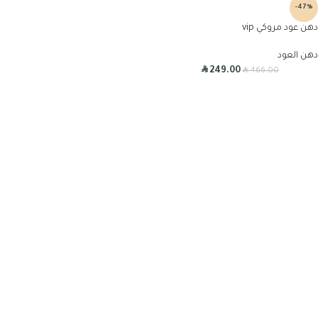
-47%
دهن عود مروكي vip
دهن العود
R
R
249.00
466.00