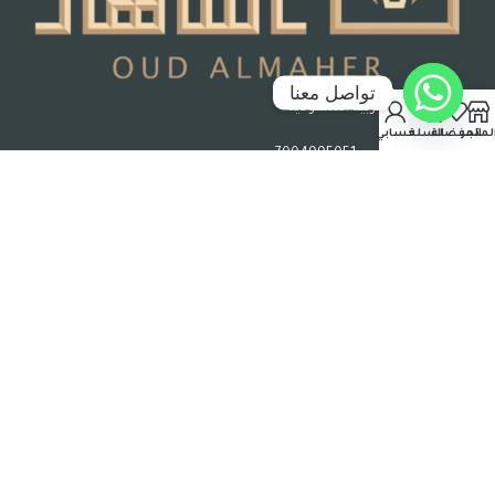
تواصل معنا
جدة – المملكة العربية السعودية
لمتجر
المفضلة
السلة
حسابي
رقم السجل التجاري : 7004995051
حقوق الملكية © 2026 عود الماهر