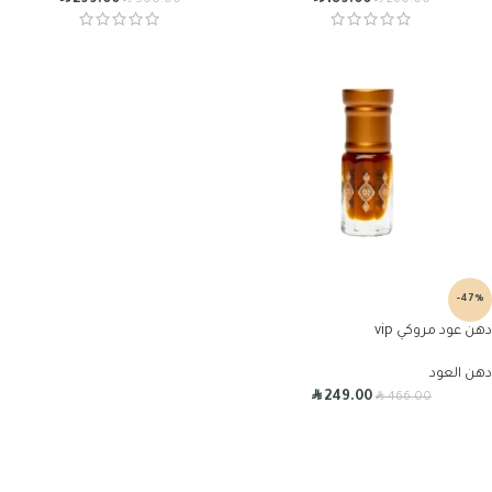
299.00
189.00
500.00
260.00
-47%
دهن عود مروكي vip
دهن العود
R
R
249.00
466.00