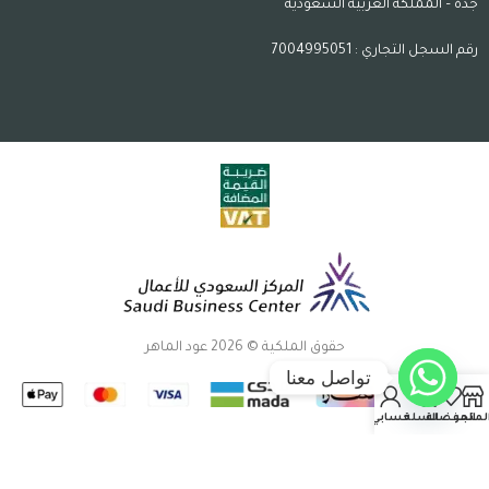
جدة – المملكة العربية السعودية
رقم السجل التجاري : 7004995051
حقوق الملكية © 2026 عود الماهر
تواصل معنا
لمتجر
المفضلة
السلة
حسابي