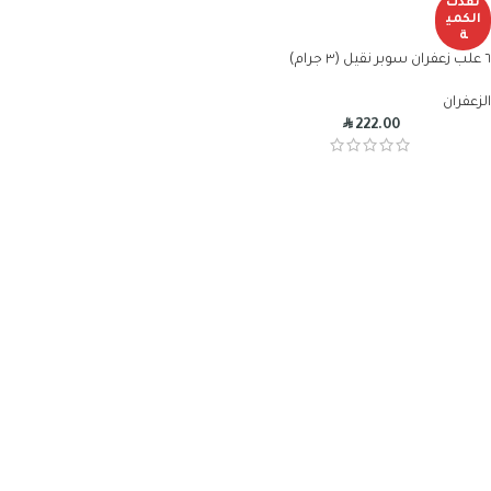
نفذت
الكمي
ة
٦ علب زعفران سوبر نقيل (٣ جرام)
الزعفران
R
222.00