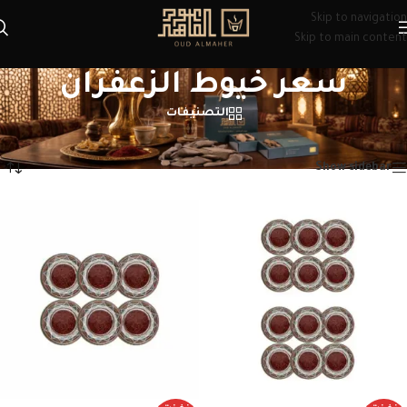
Skip to navigation
Skip to main content
سعر خيوط الزعفران
التصنيفات
الرئيسية
/
منتجات تحت الوسم “سعر خيوط الزعفران”
عرض ⁦3⁩ من كل النتائج
Show sidebar