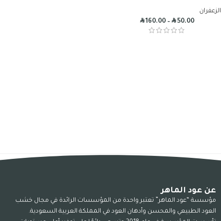
الزعفران
R
R
160.00
–
50.00
عن عود الماهر
مؤسسة “عود الماهر” تعتبر واحدة من المؤسسات الرائدة في مجال خشب
العود الطبيعي والمحسن وأدهان العود في المملكة العربية السعودية.