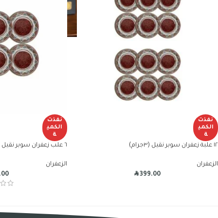
نفذت
نفذت
الكمي
الكمي
ة
ة
١٢ علبة زعفران سوبر نقيل (٣جرام)
٦ علب زعفران سوبر نقيل (٣ جرام)
الزعفران
الزعفران
R
.00
399.00