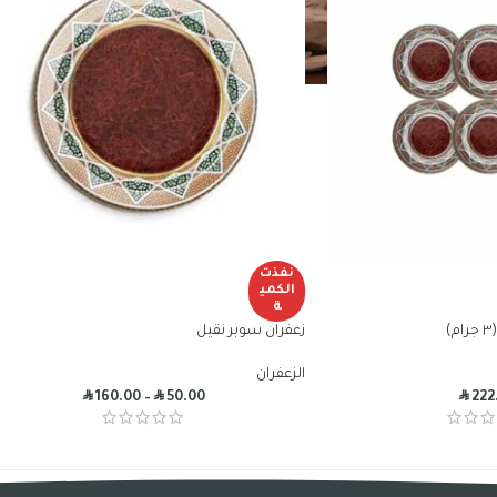
نفذت
الكمي
ة
زعفران سوبر نقيل
الزعفران
R
R
R
160.00
–
50.00
222