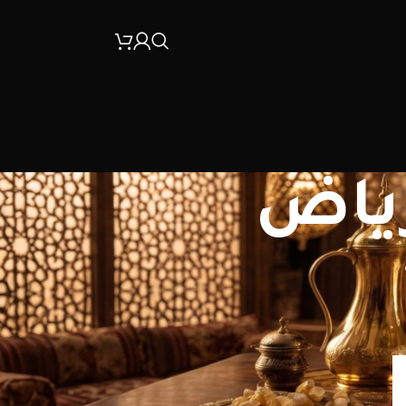
ياض​
30