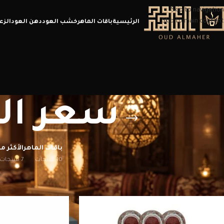
Skip to navigation
Skip to main content
الرئيسية
باقات الماهر
خشب العود
دهن العود
الزع
سعر الز
باقات الماهر
الأكثر مب
10 منتجات
7 منتجات
الرئيسية
/
منتجات تحت الوسم “سعر الزعفران في الرياض​”