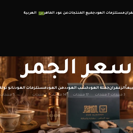
فران
مستلزمات العود
جميع المنتجات
عن عود الماهر
العربية
سعر الجمر
يعاً
الزعفران
جملة العود
خشب العود
دهن العود
مستلزمات العود
نانو تولة
3 منتجات
7 منتجات
17 منتجات
14 منتجات
7 منتجات
5 منتجات
إظهار
12
20