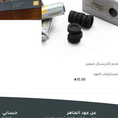
فحم الكريستال صغير
مستلزمات العود
R
15.00
عن عود الماهر
حسابي