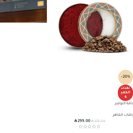
-20%
نفذت
الكمي
ة
باقة التوفير
باقات الماهر
R
R
299.00
375.00