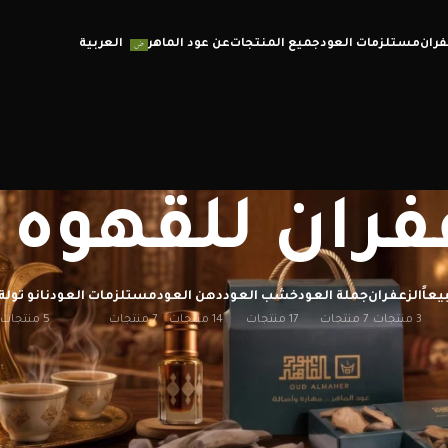
فران
مستلزمات العود
جميع المنتجات
عن عود الماهر
العربية
فران للقهوه
يعاً
الزعفران
جملة العود
خشب العود
دهن العود
مستلزمات العود
نانو تولة
3 منتجات
7 منتجات
17 منتجات
14 منتجات
7 منتجات
5 منتجات
إظهار
12
20