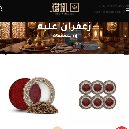
Skip to navigation
Skip to main content
زعفران علبه
التصنيفات
الرئيسية
/
منتجات تحت الوسم “زعفران علبه”
عرض ⁦3⁩ من كل النتائج
Show sidebar