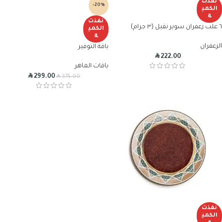
نفذت
-20%
الكمي
ة
نفذت
٦ علب زعفران سوبر نقيل (٣ جرام)
الكمي
ة
الزعفران
باقة التوفير
R
222.00
باقات الماهر
R
R
299.00
375.00
نفذت
الكمي