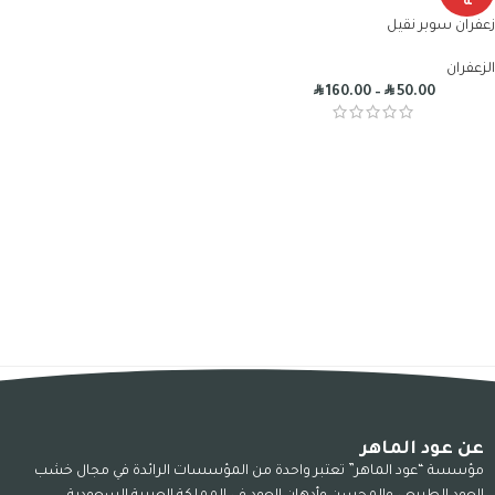
ة
زعفران سوبر نقيل
الزعفران
R
R
160.00
–
50.00
عن عود الماهر
مؤسسة “عود الماهر” تعتبر واحدة من المؤسسات الرائدة في مجال خشب