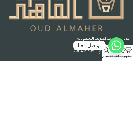
جدة – المملكة العربية السعودية
تواصل معنا
رقم السجل التجاري : 7004995051
لمتجر
المفضلة
السلة
حسابي
حقوق الملكية © 2026 عود الماهر