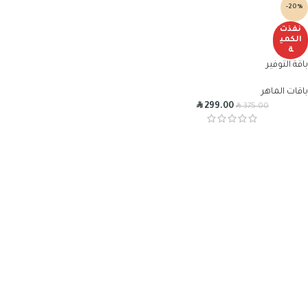
-20%
نفذت
الكمي
ة
باقة التوفير
باقات الماهر
R
R
299.00
375.00