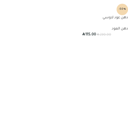
-50%
دهن عود لاوسي
دهن العود
R
R
115.00
230.00