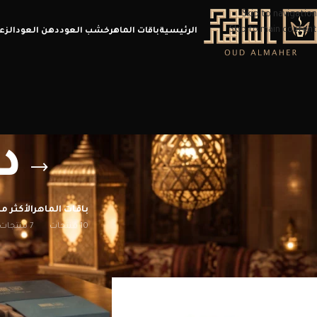
Skip to navigation
Skip to main content
الرئيسية
باقات الماهر
خشب العود
دهن العود
الزع
د
باقات الماهر
الأكثر مب
10 منتجات
7 منتجات
الرئيسية
/
منتجات تحت الوسم “دهن عود مكة”