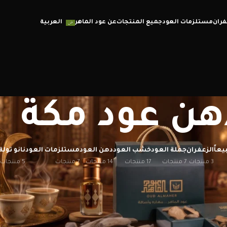
فران
مستلزمات العود
جميع المنتجات
عن عود الماهر
العربية
هن عود مكة
يعاً
الزعفران
جملة العود
خشب العود
دهن العود
مستلزمات العود
نانو تولة
3 منتجات
7 منتجات
17 منتجات
14 منتجات
7 منتجات
5 منتجات
إظهار
12
20