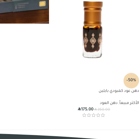
-50%
دهن عود كمبودي بايلين
الأكثر مبيعاً
,
دهن العود
R
R
175.00
350.00