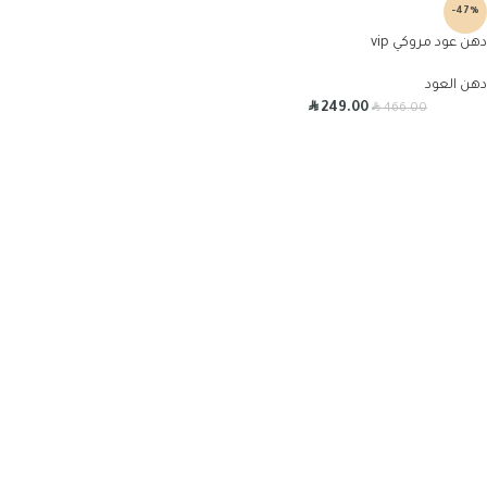
-47%
دهن عود مروكي vip
دهن العود
R
R
249.00
466.00