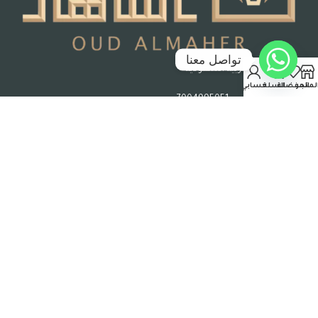
تواصل معنا
جدة – المملكة العربية السعودية
لمتجر
المفضلة
السلة
حسابي
رقم السجل التجاري : 7004995051
حقوق الملكية © 2026 عود الماهر