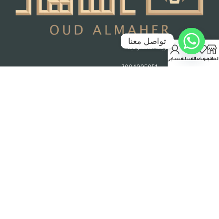
تواصل معنا
جدة – المملكة العربية السعودية
لمتجر
المفضلة
السلة
حسابي
رقم السجل التجاري : 7004995051
حقوق الملكية © 2026 عود الماهر