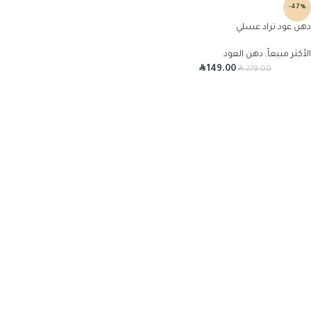
-47%
دهن عود تراد عسلي
الأكثر مبيعاً
,
دهن العود
R
R
149.00
279.00