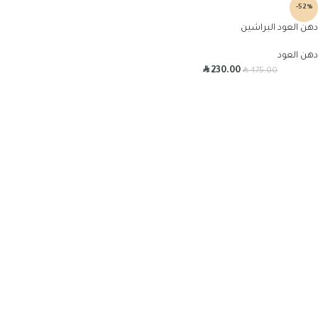
-52%
دهن العود البراشين
دهن العود
R
R
230.00
475.00