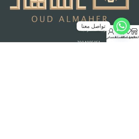
تواصل معنا
جدة – المملكة العربية السعودية
لمتجر
المفضلة
السلة
حسابي
رقم السجل التجاري : 7004995051
حقوق الملكية © 2026 عود الماهر