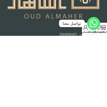
تواصل معنا
جدة – المملكة العربية السعودية
لمتجر
المفضلة
السلة
حسابي
رقم السجل التجاري : 7004995051
حقوق الملكية © 2026 عود الماهر