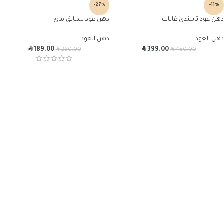
-27%
-11%
دهن عود تايلندي غابات
دهن عود شيانق ماي
دهن العود
دهن العود
R
R
R
R
189.00
399.00
260.00
450.00