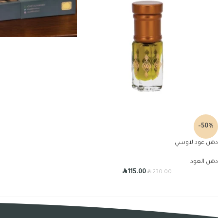
-50%
دهن عود لاوسي
دهن العود
R
R
115.00
230.00