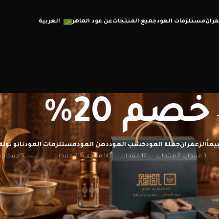
فران
مستلزمات العود
جميع المنتجات
عن عود الماهر
العربية
خصم 20%
يعاً
الزعفران
جملة العود
خشب العود
دهن العود
مستلزمات العود
نانو تولة
3 منتجات
7 منتجات
17 منتجات
14 منتجات
7 منتجات
5 منتجات
إظهار
12
20