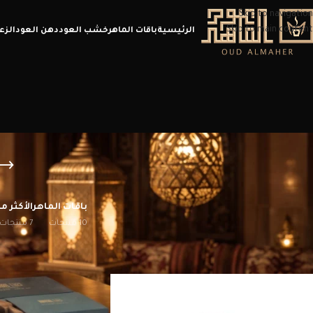
Skip to navigation
Skip to main content
الرئيسية
باقات الماهر
خشب العود
دهن العود
الزع
باقات الماهر
الأكثر مب
10 منتجات
7 منتجات
الرئيسية
/
منتجات تحت الوسم “خصم 20%”