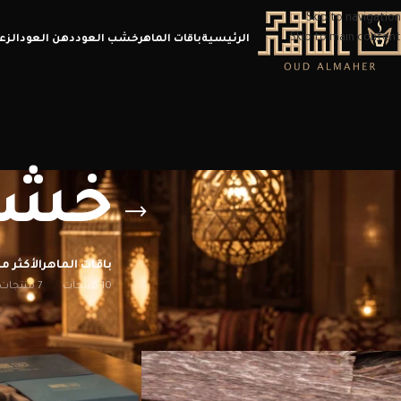
Skip to navigation
Skip to main content
الرئيسية
باقات الماهر
خشب العود
دهن العود
الزع
خشب 
باقات الماهر
الأكثر مب
10 منتجات
7 منتجات
الرئيسية
/
منتجات تحت الوسم “خشب عود فيتنامي”