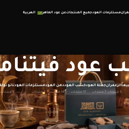
فران
مستلزمات العود
جميع المنتجات
عن عود الماهر
العربية
عود فيتنام
يعاً
الزعفران
جملة العود
خشب العود
دهن العود
مستلزمات العود
نانو تولة
3 منتجات
7 منتجات
17 منتجات
14 منتجات
7 منتجات
5 منتجات
إظهار
12
20