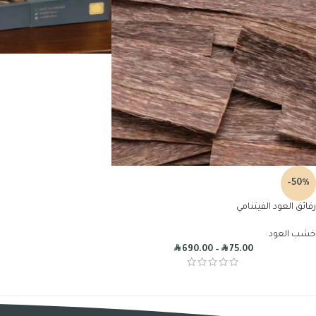
-50%
رقائق العود الفيتنامي
خشب العود
R
R
690.00
–
75.00