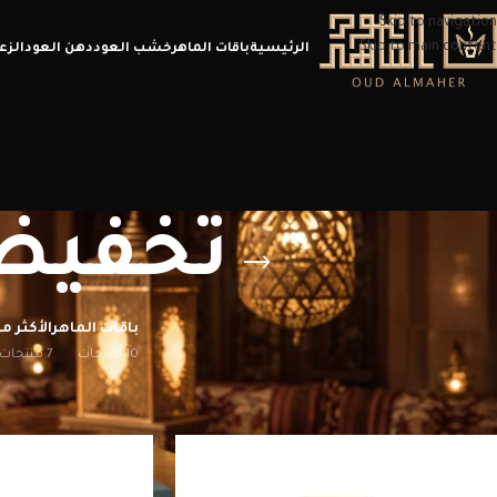
Skip to navigation
Skip to main content
الرئيسية
باقات الماهر
خشب العود
دهن العود
الزع
تخفيضا
باقات الماهر
الأكثر مب
10 منتجات
7 منتجات
الرئيسية
/
منتجات تحت الوسم “تخفيضات اليوم الوطني”