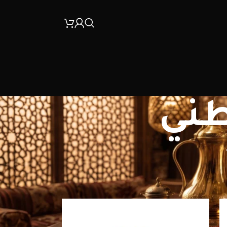
طني
30