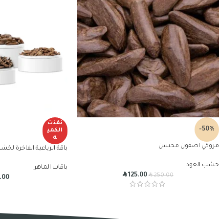
نفذت
-50%
الكمي
ة
مروكي اصقون محسن
باقة الرباعية الفاخرة لخش
خشب العود
باقات الماهر
R
R
125.00
250.00
.00