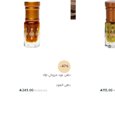
-47%
دهن عود مروكي vip
دهن العود
R
R
R
249.00
115.00
466.00