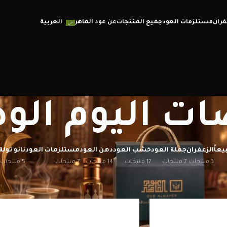
فران
مستلزمات العود
جميع المنتجات
عن عود الماهر
العربية
ت اليوم الو
يعاً
الزعفران
جملة العود
خشب العود
دهن العود
مستلزمات العود
نانو تولة
3 منتجات
7 منتجات
17 منتجات
14 منتجات
7 منتجات
5 منتجات
إظهار
12
20