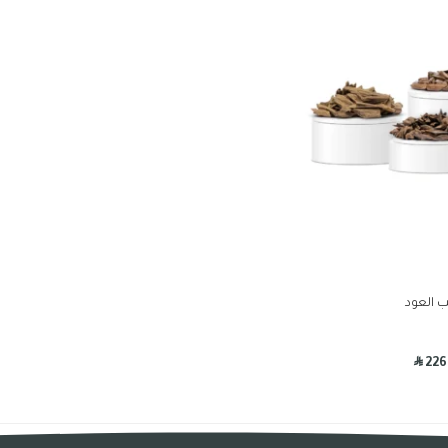
ب العود
R
226