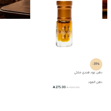
-31%
دهن عود هندي ملكي
دهن العود
R
R
275.00
400.00