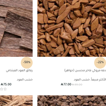
-50%
-22%
دقه مروكي فاخر محسن (جواهر)
رقائق العود الفيتنامي
الأكثر مبيعاً
,
خشب العود
خشب العود
R
R
R
–
75.00
77.00
99.00