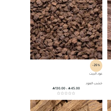
-26%
عود البيت
خشب العود
R
R
130.00
–
45.00