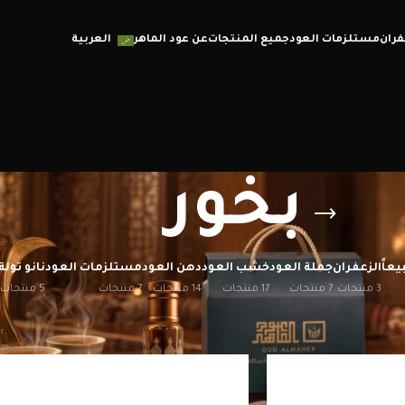
فران
مستلزمات العود
جميع المنتجات
عن عود الماهر
العربية
بخور
يعاً
الزعفران
جملة العود
خشب العود
دهن العود
مستلزمات العود
نانو تولة
3 منتجات
7 منتجات
17 منتجات
14 منتجات
7 منتجات
5 منتجات
إظهار
12
20