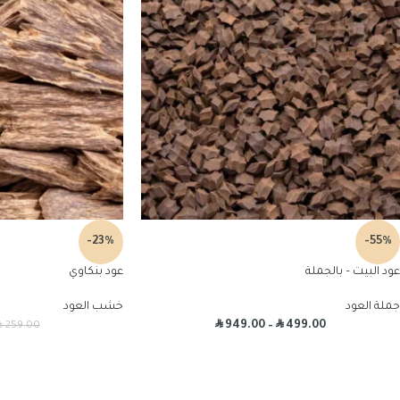
-23%
-55%
عود البيت – بالجملة
عود بنكاوي
جملة العود
خشب العود
R
R
R
949.00
–
499.00
259.00