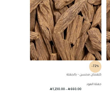
-72%
كلمنتان محسن – بالجملة
جملة العود
R
R
1,230.00
–
660.00