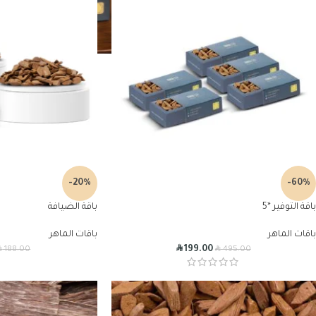
-20%
-60%
باقة التوفير *5
باقة الضيافة
باقات الماهر
باقات الماهر
R
R
R
199.00
188.00
495.00