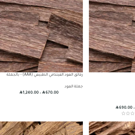
رقائق العود الفيتنامي الطبيعي (AAA) – بالجملة
جملة العود
R
R
1,240.00
–
670.00
R
690.00