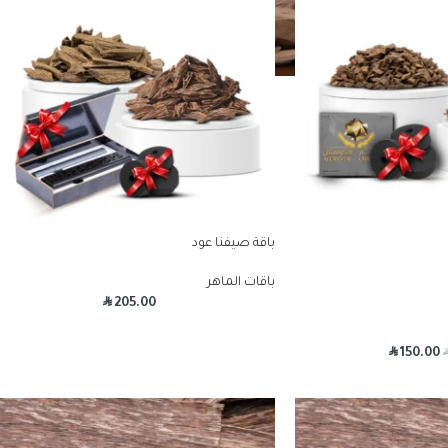
باقة صيفنا عود
باقات الماهر
R
205.00
R
150.00