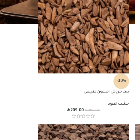
-30%
دقه مروكي اصقون طبيعى
خشب العود
R
R
209.00
298.00