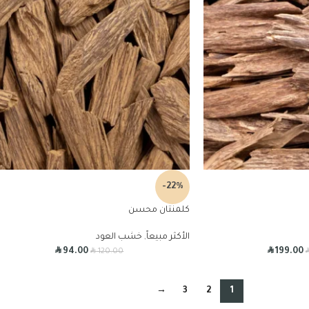
-22%
كلمنتان محسن
الأكثر مبيعاً
,
خشب العود
R
R
R
94.00
199.00
120.00
→
3
2
1