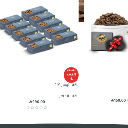
نفذت
الكمي
ة
باقة التوفير *10
باقات الماهر
R
150.00
R
990.00