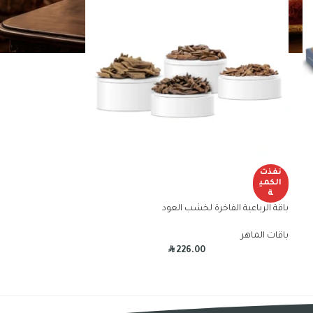
نفذت
الكمي
ة
باقة الرباعية الفاخرة لخشب العود
باقات الماهر
R
226.00