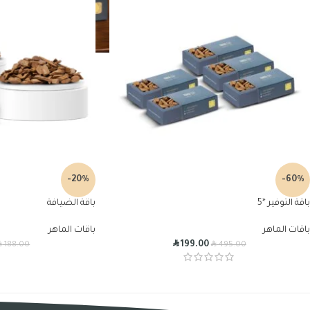
-20%
-60%
باقة التوفير *5
باقة الضيافة
باقات الماهر
باقات الماهر
R
R
R
199.00
188.00
495.00