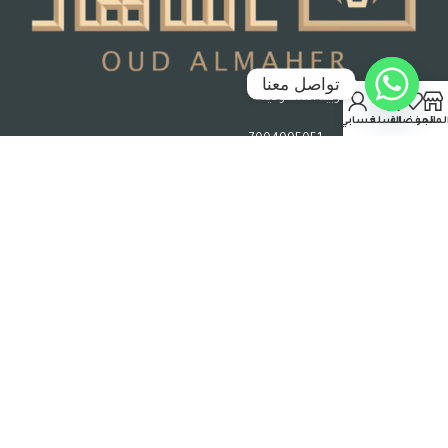
تواصل معنا
جدة – المملكة العربية السعودية
لمتجر
المفضلة
السلة
حسابي
رقم السجل التجاري : 7004995051
حقوق الملكية © 2026 عود الماهر