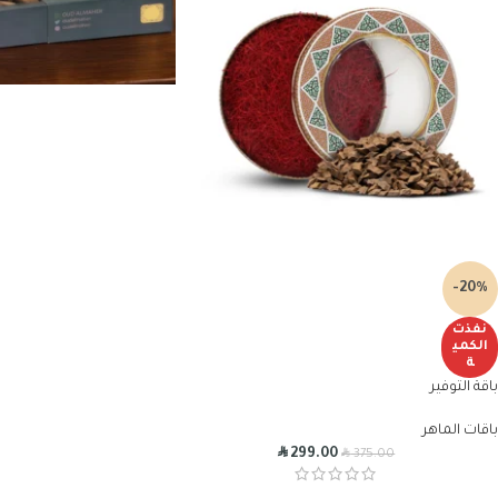
-20%
نفذت
الكمي
ة
باقة التوفير
باقات الماهر
R
R
299.00
375.00