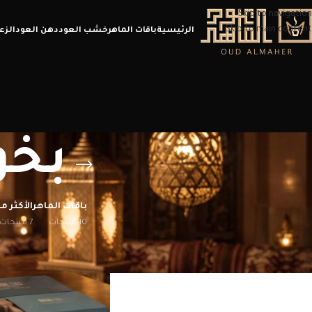
Skip to navigation
Skip to main content
الرئيسية
باقات الماهر
خشب العود
دهن العود
الزع
بخور 
باقات الماهر
الأكثر مب
10 منتجات
7 منتجات
الرئيسية
/
منتجات تحت الوسم “بخور عود 50 جرام”