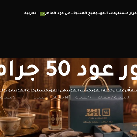
فران
مستلزمات العود
جميع المنتجات
عن عود الماهر
العربية
عود 50 جرام
يعاً
الزعفران
جملة العود
خشب العود
دهن العود
مستلزمات العود
نانو تولة
3 منتجات
7 منتجات
17 منتجات
14 منتجات
7 منتجات
5 منتجات
إظهار
12
20