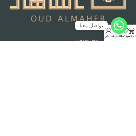
تواصل معنا
جدة – المملكة العربية السعودية
لمتجر
المفضلة
السلة
حسابي
رقم السجل التجاري : 7004995051
حقوق الملكية © 2026 عود الماهر