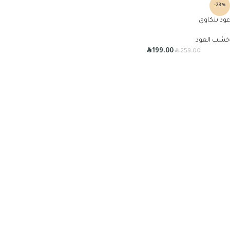
-23%
عود بنكاوي
خشب العود
R
R
199.00
259.00