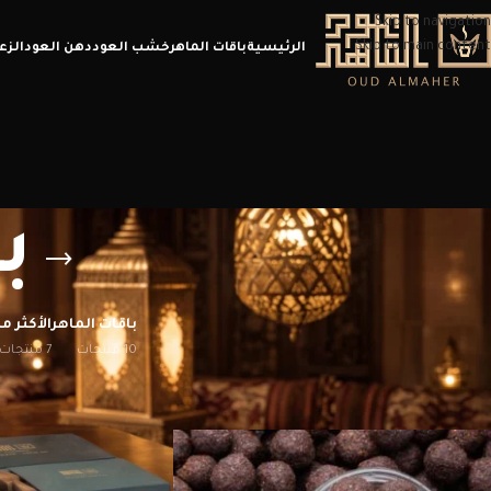
Skip to navigation
Skip to main content
الرئيسية
باقات الماهر
خشب العود
دهن العود
الزع
ب
باقات الماهر
الأكثر مب
10 منتجات
7 منتجات
الرئيسية
/
منتجات تحت الوسم “بخور دوسريه”