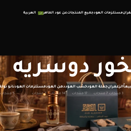
فران
مستلزمات العود
جميع المنتجات
عن عود الماهر
العربية
خور دوسريه
يعاً
الزعفران
جملة العود
خشب العود
دهن العود
مستلزمات العود
نانو تولة
3 منتجات
7 منتجات
17 منتجات
14 منتجات
7 منتجات
5 منتجات
إظهار
12
20