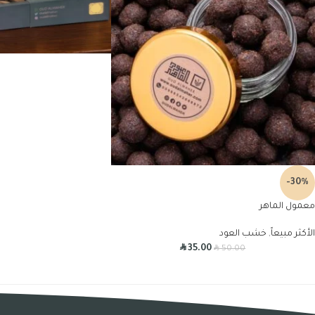
-30%
معمول الماهر
الأكثر مبيعاً
,
خشب العود
R
R
35.00
50.00