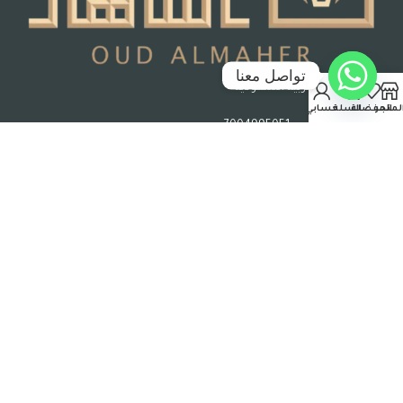
تواصل معنا
جدة – المملكة العربية السعودية
لمتجر
المفضلة
السلة
حسابي
رقم السجل التجاري : 7004995051
حقوق الملكية © 2026 عود الماهر