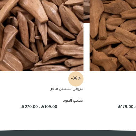
-36%
مروكي محسن فاخر
خشب العود
R
R
R
270.00
–
109.00
179.00