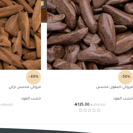
-40%
-50%
مروكي اصقون محسن
مروكي محسن ترابي
خشب العود
خشب العود
R
R
R
125.00
299.00
250.00