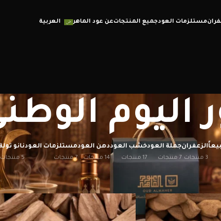
فران
مستلزمات العود
جميع المنتجات
عن عود الماهر
العربية
 اليوم الوطن
يعاً
الزعفران
جملة العود
خشب العود
دهن العود
مستلزمات العود
نانو تولة
3 منتجات
7 منتجات
17 منتجات
14 منتجات
7 منتجات
5 منتجات
إظهار
12
20