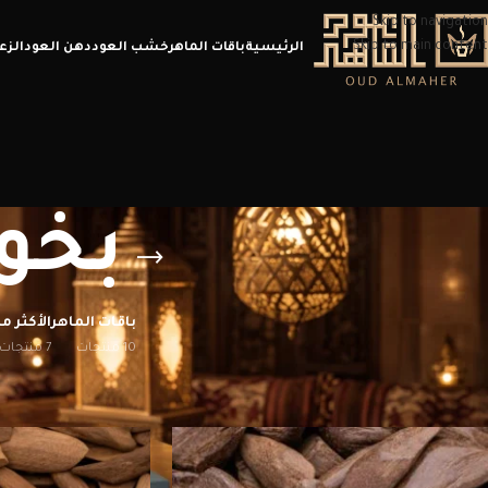
Skip to navigation
Skip to main content
الرئيسية
باقات الماهر
خشب العود
دهن العود
الزع
بخور
باقات الماهر
الأكثر مب
10 منتجات
7 منتجات
الرئيسية
/
منتجات تحت الوسم “بخور اليوم الوطني”