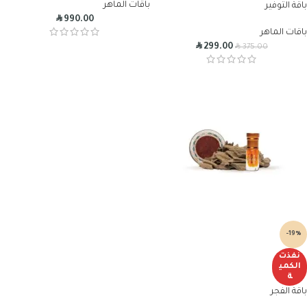
باقات الماهر
باقة التوفير
R
990.00
باقات الماهر
R
R
299.00
375.00
-19%
نفذت
الكمي
ة
باقة الفجر