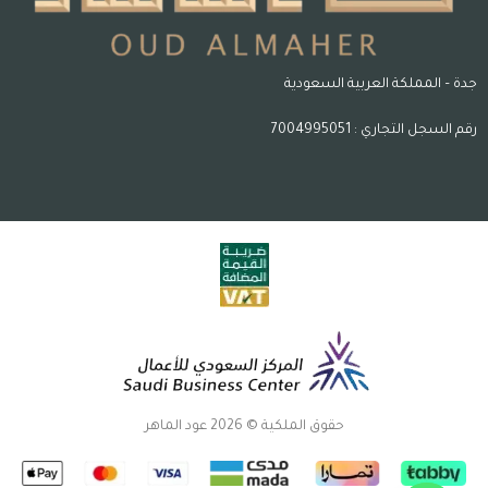
جدة – المملكة العربية السعودية
رقم السجل التجاري : 7004995051
حقوق الملكية © 2026 عود الماهر