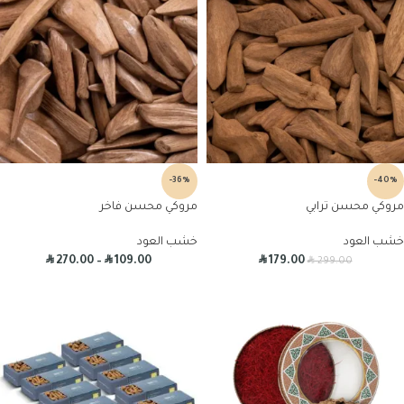
-36%
-40%
مروكي محسن ترابي
مروكي محسن فاخر
خشب العود
خشب العود
R
R
R
R
270.00
–
109.00
179.00
299.00