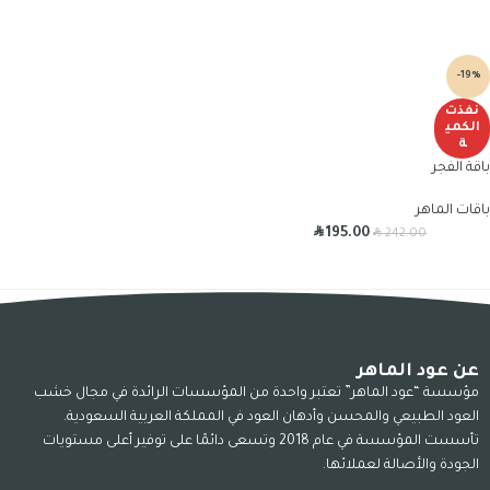
-19%
نفذت
الكمي
ة
باقة الفجر
باقات الماهر
R
R
195.00
242.00
عن عود الماهر
مؤسسة “عود الماهر” تعتبر واحدة من المؤسسات الرائدة في مجال خشب
العود الطبيعي والمحسن وأدهان العود في المملكة العربية السعودية.
تأسست المؤسسة في عام 2018 وتسعى دائمًا على توفير أعلى مستويات
الجودة والأصالة لعملائها.