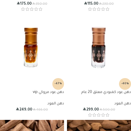
R
R
R
R
175.00
115.00
350.00
230.00
-47%
-40%
دهن عود كمبودي معتق 20 عام
دهن عود مروكي vip
دهن العود
دهن العود
R
R
R
R
249.00
299.00
466.00
500.00