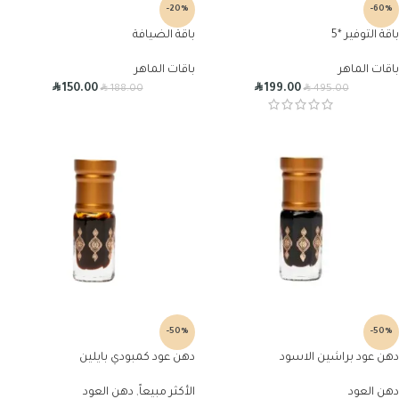
-20%
-60%
باقة التوفير *5
باقة الضيافة
باقات الماهر
باقات الماهر
R
R
R
R
150.00
199.00
188.00
495.00
-50%
-50%
دهن عود براشين الاسود
دهن عود كمبودي بايلين
دهن العود
الأكثر مبيعاً
,
دهن العود