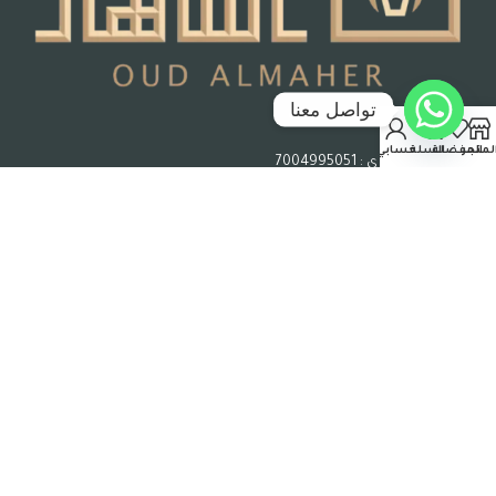
تواصل معنا
جدة – المملكة العربية السعودية
لمتجر
المفضلة
السلة
حسابي
رقم السجل التجاري : 7004995051
حقوق الملكية © 2026 عود الماهر