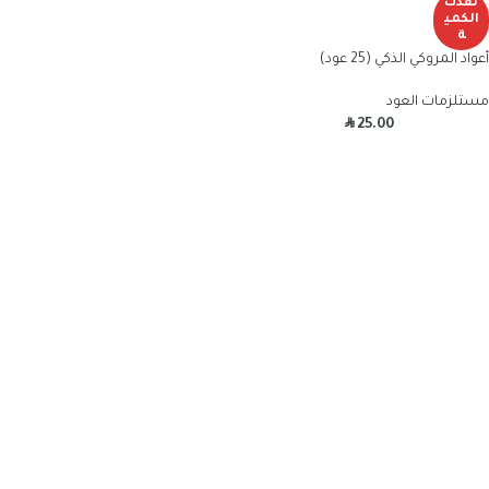
نفذت
الكمي
ة
أعواد المروكي الذكي (25 عود)
مستلزمات العود
R
25.00