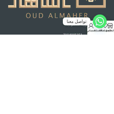
تواصل معنا
جدة – المملكة العربية السعودية
لمتجر
المفضلة
السلة
حسابي
رقم السجل التجاري : 7004995051
حقوق الملكية © 2026 عود الماهر