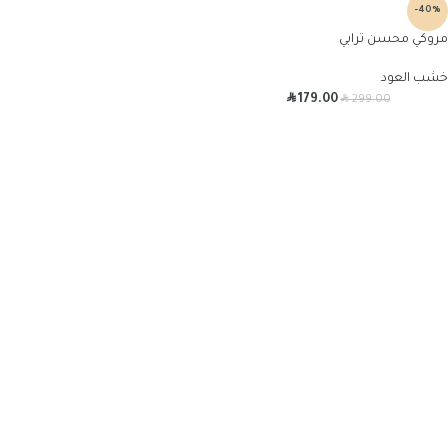
-40%
مروكي محسن ترابي
خشب العود
R
R
179.00
299.00