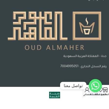
جدة – المملكة العربية السعودية
رقم السجل التجاري : 7004995051
تواصل معنا
لمتجر
المفضلة
السلة
حسابي