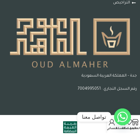
التراخيص
جدة – المملكة العربية السعودية
رقم السجل التجاري : 7004995051
تواصل معنا
لمتجر
المفضلة
السلة
حسابي