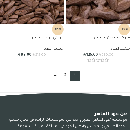
-54%
-50%
مروكي اصقون محسن
مروكي الريف محسن
خشب العود
خشب العود
R
R
R
R
99.00
125.00
215.00
250.00
→
2
1
عن عود الماهر
مؤسسة “عود الماهر” تعتبر واحدة من المؤسسات الرائدة في مجال خشب
العود الطبيعي والمحسن وأدهان العود في المملكة العربية السعودية.