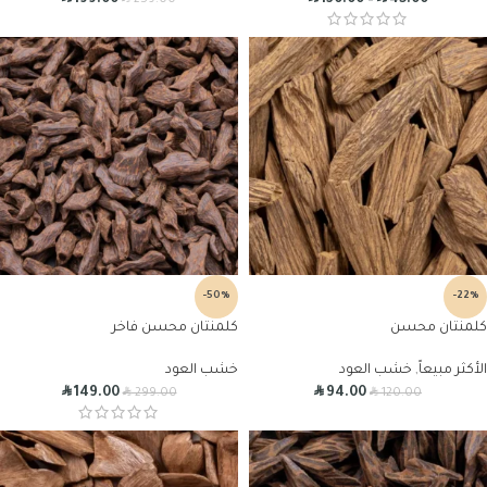
199.00
130.00
–
45.00
259.00
-50%
-22%
كلمنتان محسن
كلمنتان محسن فاخر
الأكثر مبيعاً
,
خشب العود
خشب العود
R
R
R
R
149.00
94.00
299.00
120.00