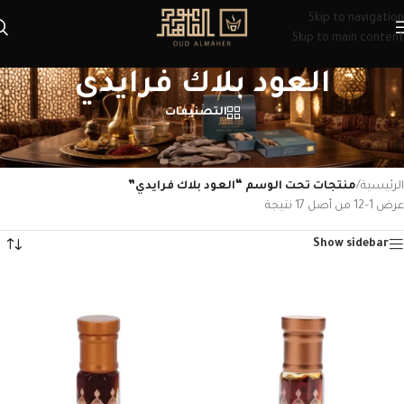
Skip to navigation
Skip to main content
العود بلاك فرايدي
التصنيفات
إكتشف عروض بلاك فرايدي مع خصم 20% من عود الماهر على خشب العود ودهن
العود الفاخر. تسوّق الأن وتمتع برفاهية العود الأصيلة بأسعار لا تُفوت
الرئيسية
/
منتجات تحت الوسم “العود بلاك فرايدي”
عرض 1–12 من أصل 17 نتيجة
Show sidebar