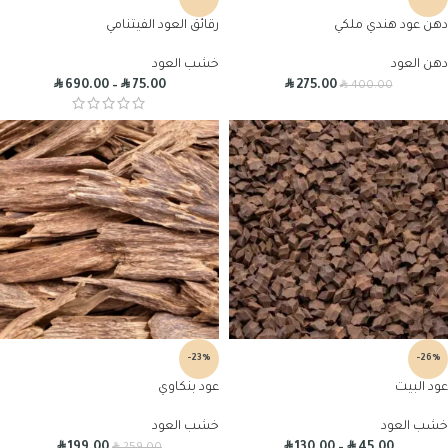
دهن عود هندي ملكي
رقائق العود الفيتنامي
دهن العود
خشب العود
R
R
R
R
690.00
–
75.00
275.00
400.00
-23%
-26%
عود البيت
عود بنكاوي
خشب العود
خشب العود
R
R
R
R