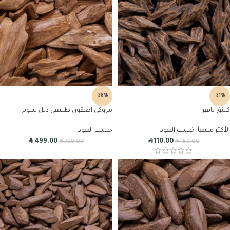
-38%
-31%
كينق تايقر
مروكي اصقون طبيعي دبل سوبر
الأكثر مبيعاً
,
خشب العود
خشب العود
R
R
R
R
499.00
110.00
799.00
159.00