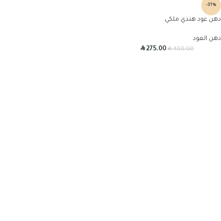
-31%
دهن عود هندي ملكي
دهن العود
R
R
275.00
400.00