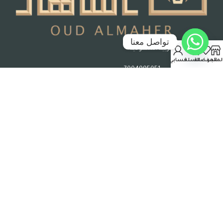
تواصل معنا
جدة – المملكة العربية السعودية
لمتجر
المفضلة
السلة
حسابي
رقم السجل التجاري : 7004995051
حقوق الملكية © 2026 عود الماهر