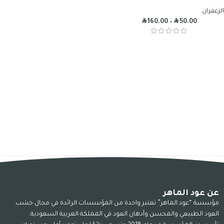
الزعفران
R
R
160.00
–
50.00
عن عود الماهر
مؤسسة “عود الماهر” تعتبر واحدة من المؤسسات الرائدة في مجال خشب
العود الطبيعي والمحسن وأدهان العود في المملكة العربية السعودية.