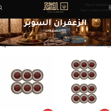
Skip to navigation
Skip to main content
الزعفران السوبر
التصنيفات
الرئيسية
/
منتجات تحت الوسم “الزعفران السوبر”
عرض ⁦3⁩ من كل النتائج
Show sidebar