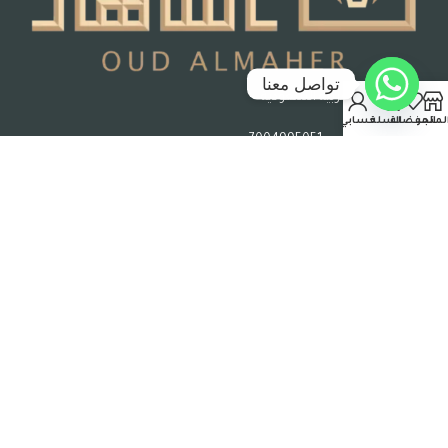
تواصل معنا
جدة – المملكة العربية السعودية
لمتجر
المفضلة
السلة
حسابي
رقم السجل التجاري : 7004995051
حقوق الملكية © 2026 عود الماهر