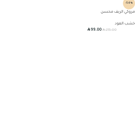
-54%
مروكي الريف محسن
خشب العود
R
R
99.00
215.00