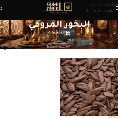
Skip to navigation
Skip to main content
البخور المروكي
التصنيفات
الرئيسية
/
منتجات تحت الوسم “البخور المروكي”
عرض النتيجة الوحيدة
Show sidebar