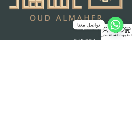
تواصل معنا
جدة – المملكة العربية السعودية
لمتجر
المفضلة
السلة
حسابي
رقم السجل التجاري : 7004995051
حقوق الملكية © 2026 عود الماهر