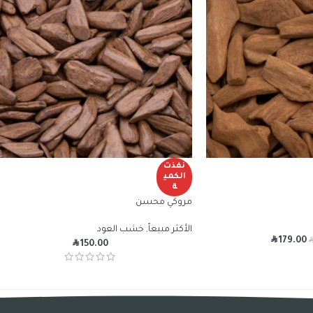
نفذت
الكمي
ة
مروكي محسن
الأكثر مبيعاً
,
خشب العود
R
179.00
R
150.00