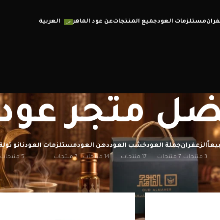
فران
مستلزمات العود
جميع المنتجات
عن عود الماهر
العربية
ضل متجر عود
يعاً
الزعفران
جملة العود
خشب العود
دهن العود
مستلزمات العود
نانو تولة
3 منتجات
7 منتجات
17 منتجات
14 منتجات
7 منتجات
5 منتجات
إظهار
12
20