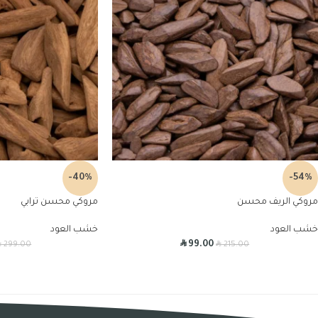
-40%
-54%
مروكي الريف محسن
مروكي محسن ترابي
خشب العود
خشب العود
R
R
R
99.00
299.00
215.00