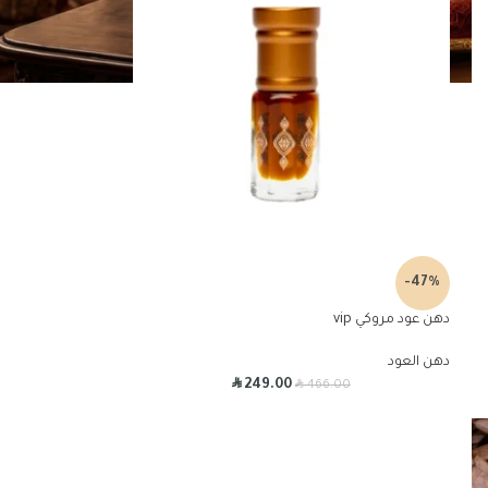
-47%
دهن عود مروكي vip
دهن العود
R
R
249.00
466.00