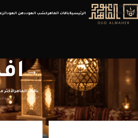
Skip to navigation
Skip to main content
الرئيسية
باقات الماهر
خشب العود
دهن العود
الزع
اف
باقات الماهر
الأكثر مب
10 منتجات
7 منتجات
الرئيسية
/
منتجات تحت الوسم “افضل متجر عود”