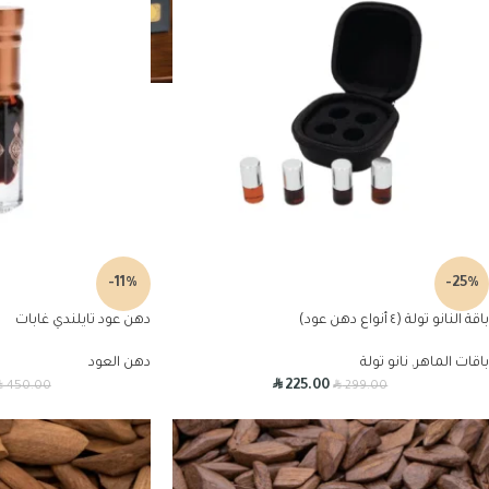
-11%
-25%
باقة النانو تولة (٤ أنواع دهن عود)
دهن عود تايلندي غابات
باقات الماهر
,
نانو تولة
دهن العود
R
R
R
225.00
450.00
299.00