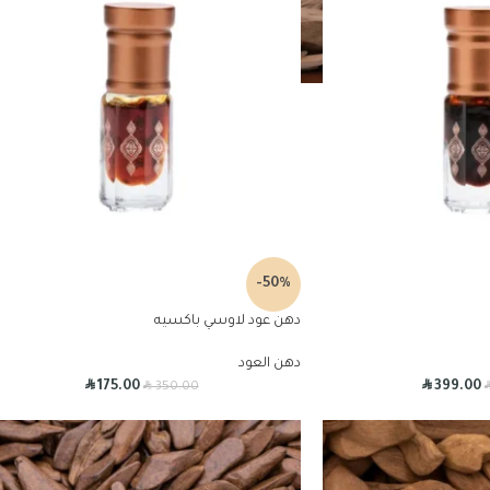
-50%
دهن عود لاوسي باكسيه
دهن العود
R
R
R
175.00
399.00
350.00