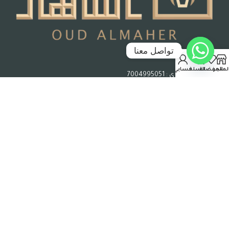
تواصل معنا
جدة – المملكة العربية السعودية
لمتجر
المفضلة
السلة
حسابي
رقم السجل التجاري : 7004995051
حقوق الملكية © 2026 عود الماهر