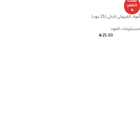
نفذت
الكمي
ة
أعواد المروكي الذكي (25 عود)
مستلزمات العود
R
25.00