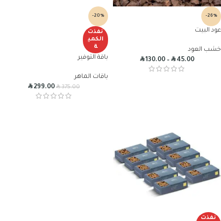
-20%
-26%
عود البيت
نفذت
الكمي
ة
خشب العود
باقة التوفير
R
R
130.00
–
45.00
باقات الماهر
R
R
299.00
375.00
نفذت