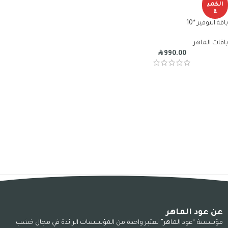
الكمي
ة
باقة التوفير *10
باقات الماهر
R
990.00
عن عود الماهر
مؤسسة “عود الماهر” تعتبر واحدة من المؤسسات الرائدة في مجال خشب