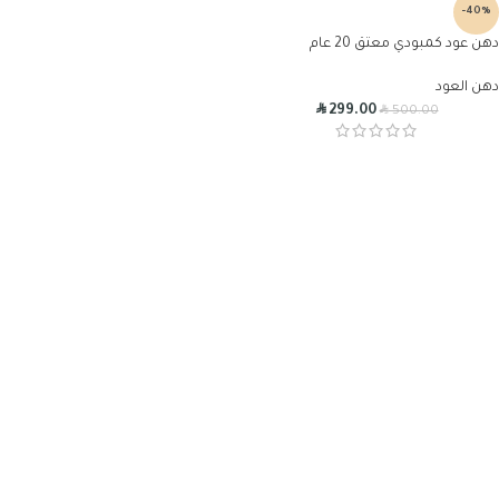
-40%
دهن عود كمبودي معتق 20 عام
دهن العود
R
R
299.00
500.00