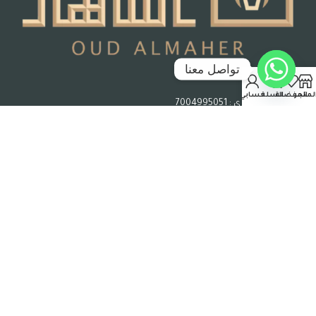
تواصل معنا
جدة – المملكة العربية السعودية
لمتجر
المفضلة
السلة
حسابي
رقم السجل التجاري : 7004995051
حقوق الملكية © 2026 عود الماهر