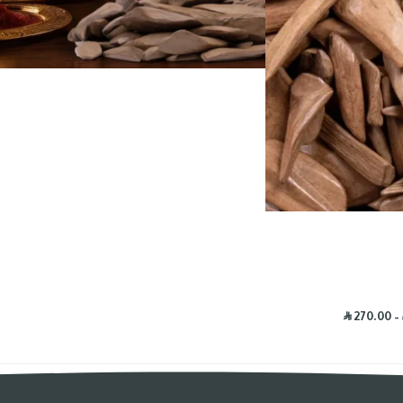
R
270.00
–