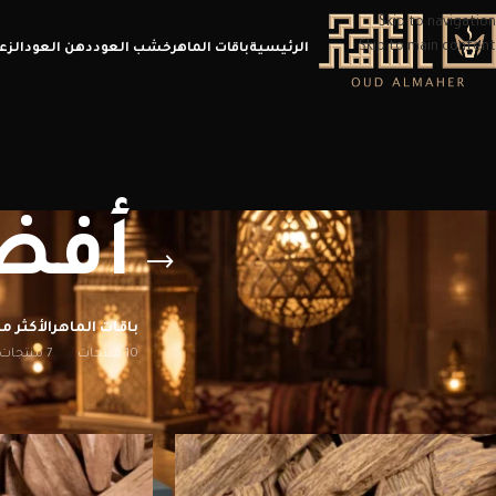
Skip to navigation
Skip to main content
الرئيسية
باقات الماهر
خشب العود
دهن العود
الزع
أفض
باقات الماهر
الأكثر مب
10 منتجات
7 منتجات
الرئيسية
/
منتجات تحت الوسم “أفضل عود محسن”