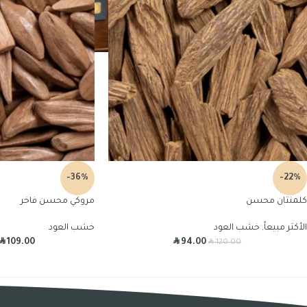
-36%
-22%
كلمنتان محسن
مروكي محسن فاخر
الأكثر مبيعاً
,
خشب العود
خشب العود
R
R
R
109.00
94.00
120.00