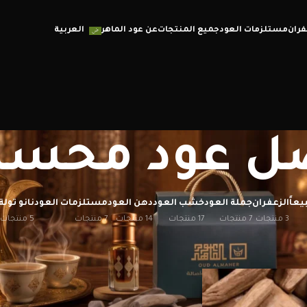
فران
مستلزمات العود
جميع المنتجات
عن عود الماهر
العربية
ل عود محس
يعاً
الزعفران
جملة العود
خشب العود
دهن العود
مستلزمات العود
نانو تولة
3 منتجات
7 منتجات
17 منتجات
14 منتجات
7 منتجات
5 منتجات
إظهار
12
20