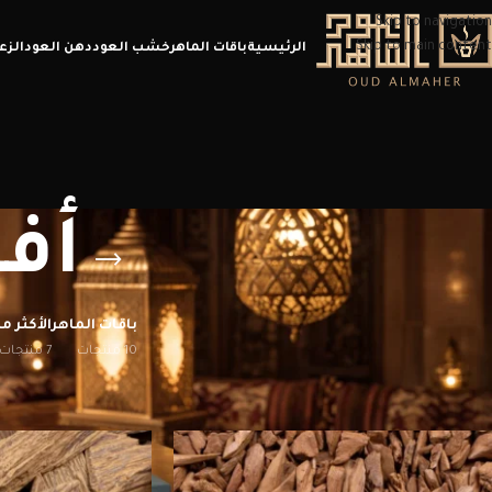
Skip to navigation
Skip to main content
الرئيسية
باقات الماهر
خشب العود
دهن العود
الزع
أف
باقات الماهر
الأكثر مب
10 منتجات
7 منتجات
الرئيسية
/
منتجات تحت الوسم “أفضل عود بخور”