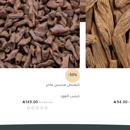
-50%
كلمنتان محسن فاخر
خشب العود
R
R
R
149.00
94.00
299.00