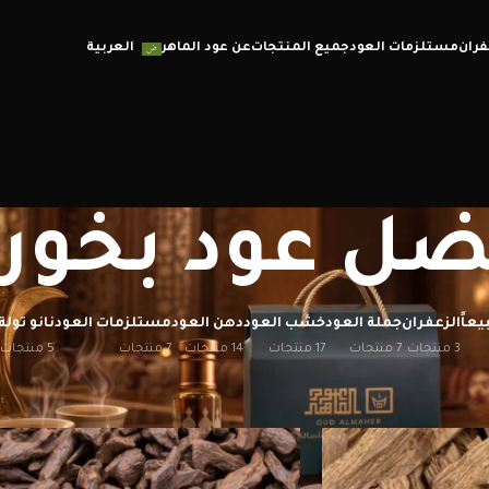
فران
مستلزمات العود
جميع المنتجات
عن عود الماهر
العربية
ضل عود بخور
يعاً
الزعفران
جملة العود
خشب العود
دهن العود
مستلزمات العود
نانو تولة
3 منتجات
7 منتجات
17 منتجات
14 منتجات
7 منتجات
5 منتجات
إظهار
12
20