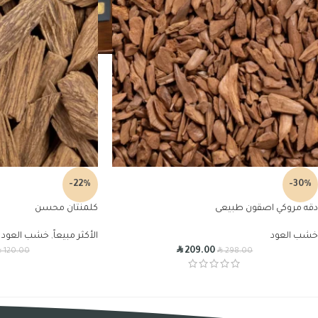
-22%
-30%
دقه مروكي اصقون طبيعى
كلمنتان محسن
خشب العود
الأكثر مبيعاً
,
خشب العود
R
R
R
209.00
120.00
298.00