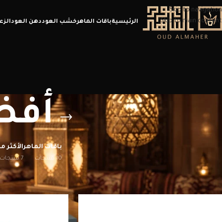
Skip to navigation
Skip to main content
الرئيسية
باقات الماهر
خشب العود
دهن العود
الزع
أفض
باقات الماهر
الأكثر مب
10 منتجات
7 منتجات
الرئيسية
/
منتجات تحت الوسم “أفضل عروض عيد”