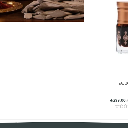
R
299.00