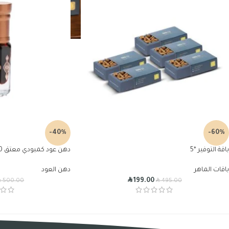
-40%
-60%
باقة التوفير *5
دهن عود كمبودي معتق 20 عام
باقات الماهر
دهن العود
R
R
R
199.00
500.00
495.00