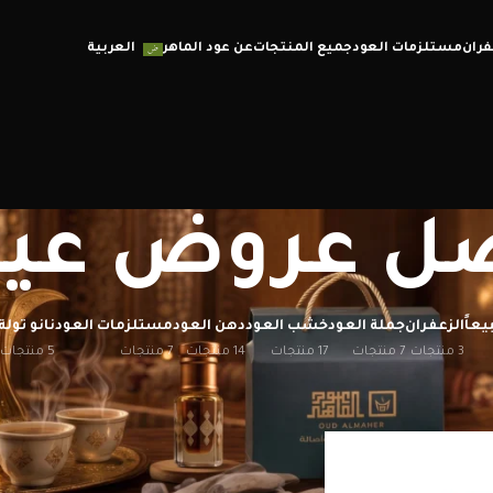
فران
مستلزمات العود
جميع المنتجات
عن عود الماهر
العربية
ل عروض عيد
يعاً
الزعفران
جملة العود
خشب العود
دهن العود
مستلزمات العود
نانو تولة
3 منتجات
7 منتجات
17 منتجات
14 منتجات
7 منتجات
5 منتجات
إظهار
12
20