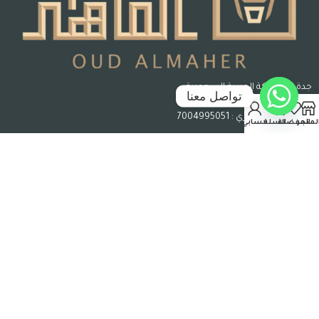
جدة – المملكة العربية السعودية
تواصل معنا
رقم السجل التجاري : 7004995051
لمتجر
المفضلة
السلة
حسابي
حقوق الملكية © 2026 عود الماهر