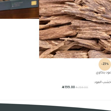
-23%
عود بنكاوي
خشب العود
R
R
199.00
259.00