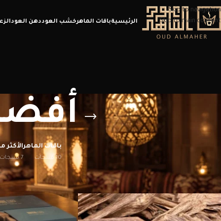
Skip to navigation
Skip to main content
الرئيسية
باقات الماهر
خشب العود
دهن العود
الزع
أفضل
باقات الماهر
الأكثر مب
10 منتجات
7 منتجات
الرئيسية
/
منتجات تحت الوسم “أفضل بخور للعروس”