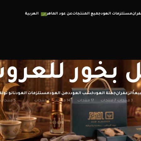
فران
مستلزمات العود
جميع المنتجات
عن عود الماهر
العربية
 بخور للعر
يعاً
الزعفران
جملة العود
خشب العود
دهن العود
مستلزمات العود
نانو تولة
3 منتجات
7 منتجات
17 منتجات
14 منتجات
7 منتجات
5 منتجات
إظهار
12
20